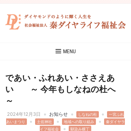
MENU
であい・ふれあい・ささえあ
い ～ 今年もしなねの杜へ
～
2024年12月3日
お知らせ
しなねの杜
一宮ふれ
あいまつり
土佐神社
地域への取り組み
秦ダイヤラ
イフ福祉会
馴染み横丁