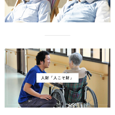
人財「人こそ財」