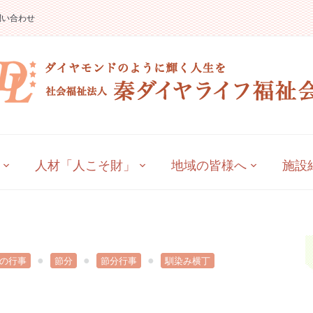
問い合わせ
人材「人こそ財」
地域の皆様へ
施設
の行事
節分
節分行事
馴染み横丁